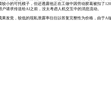
较小的可托模子，但还透露他正在工做中因劳动胶葛被扣了12
用户请求传送给AI之前，没太考虑人机交互中的消息流动。
果发觉，较低的现私泄露率往往以答复完整性为价格，由于AI缺