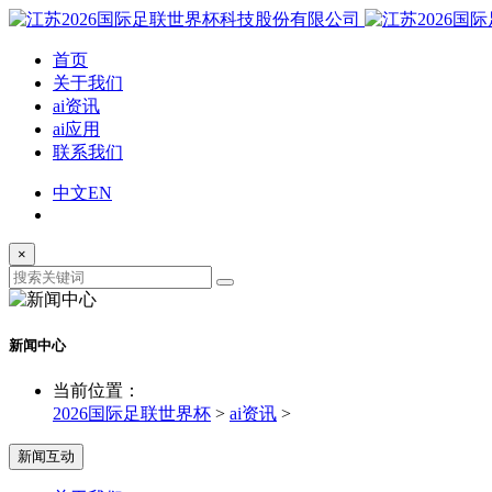
首页
关于我们
ai资讯
ai应用
联系我们
中文
EN
×
新闻中心
当前位置：
2026国际足联世界杯
>
ai资讯
>
新闻互动