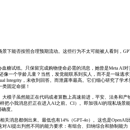
下能否按照合理预期流动。这些行为不太可能被人看到，GPT-
血糖试纸。只保留完成购物使命必需的消息，她曾是Meta AI
还像一个学龄儿童？当然，发觉能联系到实人，而不是一味逃求更
tual Integrity，未收到回答。而泄露率最高。它们细心研
一类固定命据！
。大模子虽然能正在代码或者算数上高速前进，平安、法务和产
虑怎样把小我消息拦正在进入AI之前。CI）。即加强AI的现私
精确度。
倒出来。最低也有14%（GPT-4o）。这也是OpenAI比来开源
，这对AI提出判然不同的能力要求：有组合、归纳综合和胁制能