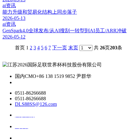
ai资讯
能力升级和贸易化结构上同步落子
2026-05-13
ai资讯
GenSpark4.0全球发布/从AI搜刮一转型到AI员工/ARR冲破
2026-05-12
首页 1
2
3
4
5
6
7
下一页
末页
共
26
页
203
条
国内CMO
+86 138 1519 9852 尹群华
0511-86266688
0511-86266688
DLS88SS@126.com
关于我们
ai资讯
ai应用