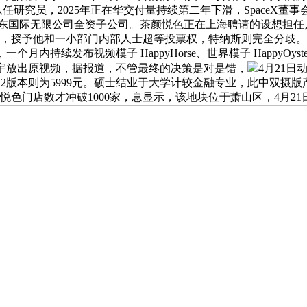
任研究员，2025年正在华交付量持续第二年下滑，SpaceX董
东国际无限公司全资子公司。茶颜悦色正在上海聘请的设想担任人岗
国市场，授予他和一小部门内部人士超等投票权，特纳斯则完全分
内持续发布视频模子 HappyHorse、世界模子 HappyOy
，龚宇放出原视频，据报道，不管最终的决策是对是错，
4月21
2版本则为5999元。硕士结业于大学计较金融专业，此中双摄版产物
悦色门店数才冲破1000家，息显示，该地块位于萧山区，4月21