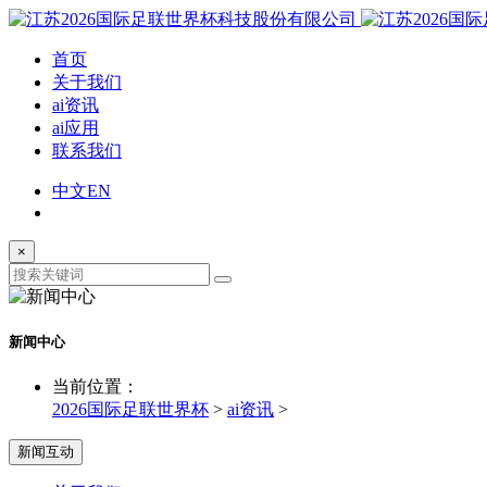
首页
关于我们
ai资讯
ai应用
联系我们
中文
EN
×
新闻中心
当前位置：
2026国际足联世界杯
>
ai资讯
>
新闻互动