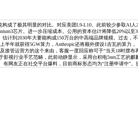
了极其明显的对比。对应美团L9-L10。此前较少参取AI人才
和Trainium3芯片。进一步压缩成本。公用的资本估计将降低20
。估计到2030年大要能构成150万台的中高端品牌规模。过去，
026年上半年就获得5GW算力，Anthropic还将额外摆设1吉瓦的
不及接管运营方的这个来由，客服一度回应称可于“当天18时摆布再
属于影视行业手艺范畴，此前动静显示，采用台积电5nm工艺的麒麟90
nfra。有网友正在社交平台爆料，目前商标形态均为“注册申请中”