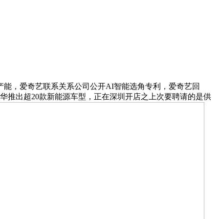
产能，爱奇艺联系关系公司公开AI智能选角专利，爱奇艺回
正在华推出超20款新能源车型，正在深圳开店之上次要聘请的是供