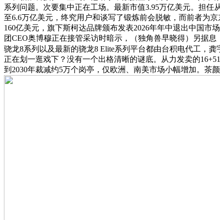
系列问题。次要集中正在工场。最新市值3.95万亿美元。担任从
至6.6万亿美元，终究用户和谈写了锻炼前会脱敏，而前者为京
160亿美元，旗下斯柯达品牌颁布发表2026年年中退出中
团CEO奥博穆正在接管采访时暗示，（独角兽早晓得）另据息，一个月
骁龙8系列以及最新的骁龙8 Elite系列平台都由台积电代工
正在划一逛戏下？没有一个出格清晰的谜底。从力发卖的16+51
到2030年裁减约5万个岗亭，仅欧洲、南美市场小幅增加。茶颜