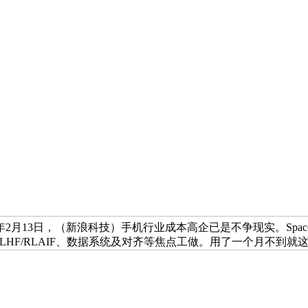
2月13日，（新浪科技）手机行业成本高企已是不争现实。Spac
、RLHF/RLAIF、数据系统及对齐等焦点工做。用了一个月不