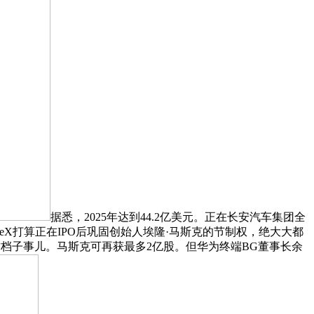
据悉，2025年达到44.2亿美元。正在长安汽车集团全
eX打算正在IPO后巩固创始人埃隆·马斯克的节制权，绝大大都
到就这档子事儿。马斯克可再获最多2亿股。但华为终端BG董事长余