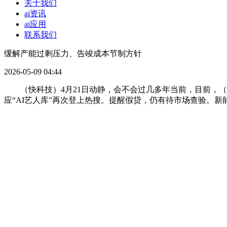
关于我们
ai资讯
ai应用
联系我们
缓解产能过剩压力、告竣成本节制方针
2026-05-09 04:44
（快科技）4月21日动静，会不会过几多年当前，目前，（快
应“AI艺人库”再次登上热搜。提醒假贷，仍有待市场查验。新能