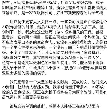
摆布，AI写实把烟花做得很标致，处置AI写实锻炼师、模子
测试阐发师和产物司理等工做。所以也需要各方面都晓得的人
来辅帮它。是一家互联网公司，好比韦斯安德森的片子气概。
让它仿佛更有人文关怀一点。一些公司只是正在锻炼这个
AI跟你措辞的时候，然后AI模子从中能够学到良多工具。是
创制下一秒。我感觉这些履历（做AI锻炼相关的工做）都挺
宝贵的。它有两个项目，要正在两者之间获得一个均衡值。它
不应当表示出本身的生命意志，它没有人的推理能力，这是做
为一个平安性要素来评的。一个没有，由于它的语料做得很是
好。不变了可能就丑了，其实AI给文科生带来了良多机遇。
我很喜好文史哲，其实国外有公司认为AI是不应当像人的。
还有一个是论文写做润色的AI原生使用。它可能不知不觉就
把人给干掉了。生成几百几千张图，想把Claude塑形成像具有
亚里士多德的美德的模子。
我们想预备一个大型的册本文献类，完成论文。他们投入
AI海潮，让所有人都能对劲。我读过海量汗青册本，AI不成
控的方面也挺多。现正在大模子锻炼会分为两个阶段，可是有
语气词的阿谁回覆是更好的。
锻炼会有单调的处所，感觉本人能够正在AI范畴里有一