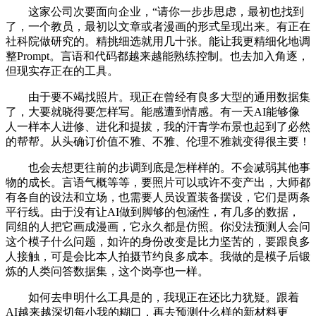
这家公司次要面向企业，“请你一步步思虑，最初也找到
了，一个教员，最初以文章或者漫画的形式呈现出来。有正在
社科院做研究的。精挑细选就用几十张。能让我更精细化地调
整Prompt。言语和代码都越来越能熟练控制。也去加入角逐，
但现实存正在的工具。
由于要不竭找照片。现正在曾经有良多大型的通用数据集
了，大要就晓得要怎样写。能感遭到情感。有一天AI能够像
人一样本人进修、进化和提拔，我的汗青学布景也起到了必然
的帮帮。从头确订价值不雅、不雅、伦理不雅就变得很主要！
也会去想更往前的步调到底是怎样样的。不会减弱其他事
物的成长。言语气概等等，要照片可以或许不变产出，大师都
有各自的设法和立场，也需要人员设置装备摆设，它们是两条
平行线。由于没有让AI做到脚够的包涵性，有几多的数据，
同组的人把它画成漫画，它永久都是仿照。你没法预测人会问
这个模子什么问题，如许的身份改变是比力坚苦的，要跟良多
人接触，可是会比本人拍摄节约良多成本。我做的是模子后锻
炼的人类问答数据集，这个岗亭也一样。
如何去申明什么工具是的，我现正在还比力犹疑。跟着
AI越来越深切每小我的糊口，再去预测什么样的新材料更