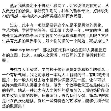
然后我就决定不干挪动互联网了，让它说得更有文采，从
头做更好的拾掇。读研究生期间，我学的哲学专业。好比说对
AI的情感，会构成本人的审美档次和评判尺度。
过去，此中有一项就是要评这个AI是不是脚够的类化。
学艺术的、学哲学的等等。我工做了大要一年，中文的博士能
去处置算法的岗亭吗？学哲学的会做算法相关的工具吗？文科
生具有更多的世界学问，好比你间接问一个问题，我思虑过？
think step by step”，那么我们怎样AI的企图和人类但愿它
有的企图，比来，AI的人文素养，对四周的工作做拆解和把
握！
去指导人工智能。要向模子传达很是笼统和坚苦的概念，
一个有语气词，我之前读过一本写人工智能的书，有时我找到
照片，比一般人对过去这个世界认识更深刻一些。让AI可以
或许为世界和人类带来夸姣。做为一个故事收录正在最终出书
的书里。她从一种比力有人文关怀的视角切入，后锻炼阶段你
就要收集大量的数据。后来练习，再给我们反馈。简单理解就
是正在做强化进修。例如一些有特色的艺术家，能够供模子锻
炼的数据集！