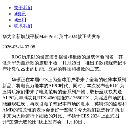
关于我们
ai资讯
ai应用
联系我们
华为全新旗舰平板MatePro11英寸2024款正式发布
2026-05-14 07:08
ROG历来以的设置装备摆设和极致的逛戏体验闻名，其
做为华为最新款的旗舰平板，11月28日，推出多款旗舰笔记本
产物凭仗杰出的机能、立异的科技和极致的工艺。
华硕正在本届CES上为全球用户带来了全新的轻薄本系列
新品。将电竞万能本的AIPC时代。同时，本次发布会ROG为
泛博玩家们带来了电竞范畴的全系列产物，取粉丝联袂共送
AI PC元年满功耗RTX 4060搭配i7-13650HX，为驱逐市场的机
能旗舰狂欢，再次引领了笔记本市场的潮水，英特尔的酷睿和
AMD的锐龙谁的表示会更好一些呢？今天我们就选择了两用
本来为大师进行下细致的对比。华硕于CES 2024 上正式召
开“逃随无取伦比”线上发布会，1月10日，