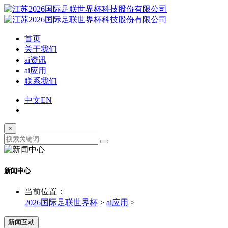
首页
关于我们
ai资讯
ai应用
联系我们
中文
EN
×
新闻中心
当前位置：
2026国际足联世界杯
>
ai应用
>
新闻互动